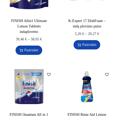
FINISH Allin1 Ultimate
K-Expert 17 DishFoam –
Lemon Tabletės
indų plovimo putos
indaplovėms
5,26
€
–
20,27
€
39,46
€
–
58,05
€
Pasirinkti
Pasirinkti
FINISH Quantum All in 1
FINISH Rinse Aid Lemon