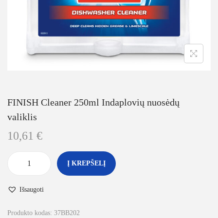
FINISH Cleaner 250ml Indaplovių nuosėdų
valiklis
10,61
€
Į KREPŠELĮ
Išsaugoti
Produkto kodas:
37BB202