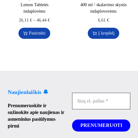
Lemon Tabletės
400 ml / skalavimo skystis
indaplovėms
indaplovovėms
26,11
€
–
46,44
€
6,61
€
Pasirinkti
Į krepšelį
Naujienlaiškis 🔔
Prenumeruokite ir
sužinokite apie naujienas ir
asmeninius pasiūlymus
pirmi